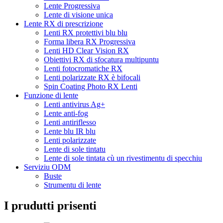
Lente Progressiva
Lente di visione unica
Lente RX di prescrizione
Lenti RX protettivi blu blu
Forma libera RX Progressiva
Lenti HD Clear Vision RX
Obiettivi RX di sfocatura multipuntu
Lenti fotocromatiche RX
Lenti polarizzate RX è bifocali
Spin Coating Photo RX Lenti
Funzione di lente
Lenti antivirus Ag+
Lente anti-fog
Lenti antiriflesso
Lente blu IR blu
Lenti polarizzate
Lente di sole tintatu
Lente di sole tintata cù un rivestimentu di specchiu
Serviziu ODM
Buste
Strumentu di lente
I prudutti prisenti