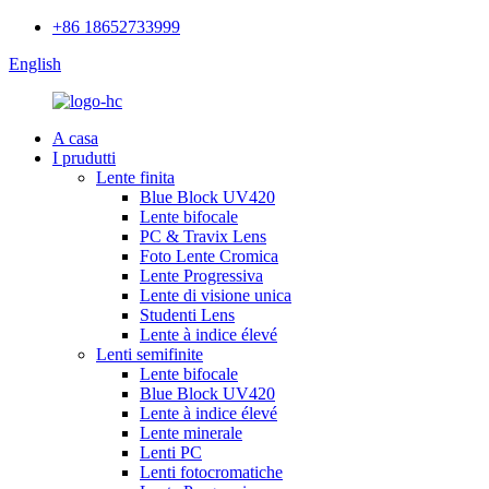
+86 18652733999
English
A casa
I prudutti
Lente finita
Blue Block UV420
Lente bifocale
PC & Travix Lens
Foto Lente Cromica
Lente Progressiva
Lente di visione unica
Studenti Lens
Lente à indice élevé
Lenti semifinite
Lente bifocale
Blue Block UV420
Lente à indice élevé
Lente minerale
Lenti PC
Lenti fotocromatiche