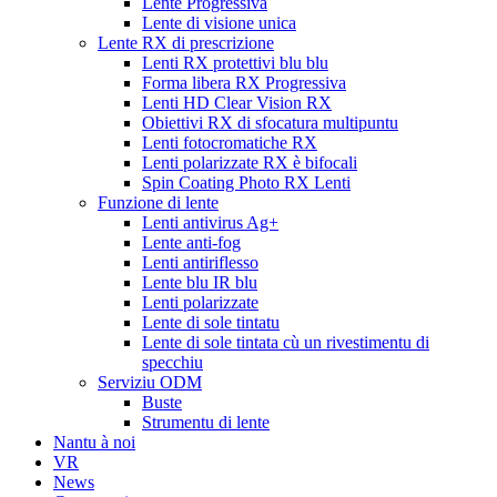
Lente Progressiva
Lente di visione unica
Lente RX di prescrizione
Lenti RX protettivi blu blu
Forma libera RX Progressiva
Lenti HD Clear Vision RX
Obiettivi RX di sfocatura multipuntu
Lenti fotocromatiche RX
Lenti polarizzate RX è bifocali
Spin Coating Photo RX Lenti
Funzione di lente
Lenti antivirus Ag+
Lente anti-fog
Lenti antiriflesso
Lente blu IR blu
Lenti polarizzate
Lente di sole tintatu
Lente di sole tintata cù un rivestimentu di
specchiu
Serviziu ODM
Buste
Strumentu di lente
Nantu à noi
VR
News