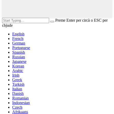
Preme Enter per circà o ESC per
chjude
English
French
German
Portuguese
Spanish
Russian
Japanese
Korean
Arabic
Irish
Greek
Turkish
Italian
Danish
Romanian
Indonesian
Czech
Afrikaans