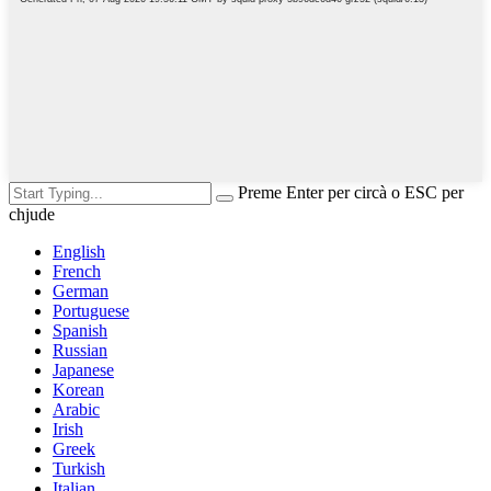
Preme Enter per circà o ESC per
chjude
English
French
German
Portuguese
Spanish
Russian
Japanese
Korean
Arabic
Irish
Greek
Turkish
Italian