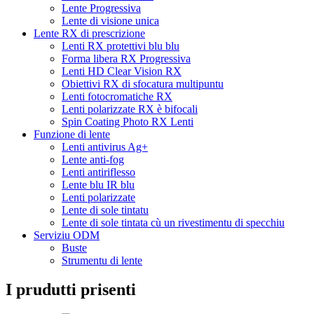
Lente Progressiva
Lente di visione unica
Lente RX di prescrizione
Lenti RX protettivi blu blu
Forma libera RX Progressiva
Lenti HD Clear Vision RX
Obiettivi RX di sfocatura multipuntu
Lenti fotocromatiche RX
Lenti polarizzate RX è bifocali
Spin Coating Photo RX Lenti
Funzione di lente
Lenti antivirus Ag+
Lente anti-fog
Lenti antiriflesso
Lente blu IR blu
Lenti polarizzate
Lente di sole tintatu
Lente di sole tintata cù un rivestimentu di specchiu
Serviziu ODM
Buste
Strumentu di lente
I prudutti prisenti