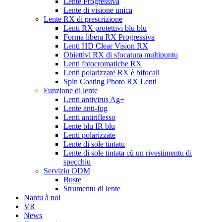
Lente Progressiva
Lente di visione unica
Lente RX di prescrizione
Lenti RX protettivi blu blu
Forma libera RX Progressiva
Lenti HD Clear Vision RX
Obiettivi RX di sfocatura multipuntu
Lenti fotocromatiche RX
Lenti polarizzate RX è bifocali
Spin Coating Photo RX Lenti
Funzione di lente
Lenti antivirus Ag+
Lente anti-fog
Lenti antiriflesso
Lente blu IR blu
Lenti polarizzate
Lente di sole tintatu
Lente di sole tintata cù un rivestimentu di
specchiu
Serviziu ODM
Buste
Strumentu di lente
Nantu à noi
VR
News