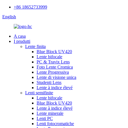
+86 18652733999
English
A casa
I prudutti
Lente finita
Blue Block UV420
Lente bifocale
PC & Travix Lens
Foto Lente Cromica
Lente Progressiva
Lente di visione unica
Studenti Lens
Lente à indice élevé
Lenti semifinite
Lente bifocale
Blue Block UV420
Lente à indice élevé
Lente minerale
Lenti PC
Lenti fotocromatiche