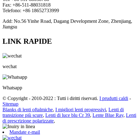
Fax: +86-511-88031818
Telefono: +86 18652733999
Add: No.56 Yinhe Road, Dagang Development Zone, Zhenjiang,
Jiangsu
LINK RAPIDE
wechat
Whatsapp
© Copyright - 2010-2022 : Tutti i diritti riservati.
I prudutti caldi
-
Sitemap
Blanks di lenti oftalmiche
,
I migliori lenti progressivi
,
Lenti di
transizione più scure
,
Lenti di luce blu Cr 39
,
Lente Blue Ray
,
Lenti
di prescrizione polarizzate
,
Mandate e-mail