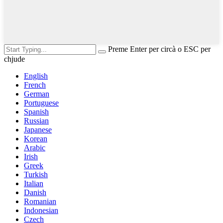
Preme Enter per circà o ESC per
chjude
English
French
German
Portuguese
Spanish
Russian
Japanese
Korean
Arabic
Irish
Greek
Turkish
Italian
Danish
Romanian
Indonesian
Czech