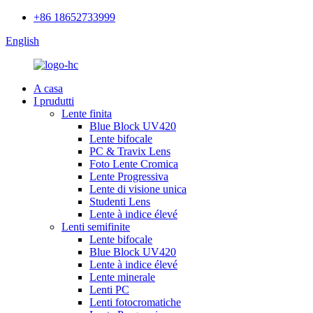
+86 18652733999
English
A casa
I prudutti
Lente finita
Blue Block UV420
Lente bifocale
PC & Travix Lens
Foto Lente Cromica
Lente Progressiva
Lente di visione unica
Studenti Lens
Lente à indice élevé
Lenti semifinite
Lente bifocale
Blue Block UV420
Lente à indice élevé
Lente minerale
Lenti PC
Lenti fotocromatiche