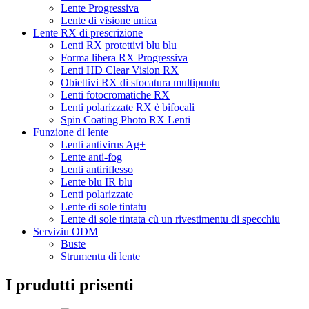
Lente Progressiva
Lente di visione unica
Lente RX di prescrizione
Lenti RX protettivi blu blu
Forma libera RX Progressiva
Lenti HD Clear Vision RX
Obiettivi RX di sfocatura multipuntu
Lenti fotocromatiche RX
Lenti polarizzate RX è bifocali
Spin Coating Photo RX Lenti
Funzione di lente
Lenti antivirus Ag+
Lente anti-fog
Lenti antiriflesso
Lente blu IR blu
Lenti polarizzate
Lente di sole tintatu
Lente di sole tintata cù un rivestimentu di specchiu
Serviziu ODM
Buste
Strumentu di lente
I prudutti prisenti