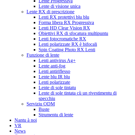
Lente Progressiva
Lente di visione unica
Lente RX di prescrizione
Lenti RX protettivi blu blu
Forma libera RX Progressiva
Lenti HD Clear Vision RX
Obiettivi RX di sfocatura multipuntu
Lenti fotocromatiche RX
Lenti polarizzate RX è bifocali
Spin Coating Photo RX Lenti
Funzione di lente
Lenti antivirus Ag+
Lente anti-fog
Lenti antiriflesso
Lente blu IR blu
Lenti polarizzate
Lente di sole tintatu
Lente di sole tintata cù un rivestimentu di
specchiu
Serviziu ODM
Buste
Strumentu di lente
Nantu à noi
VR
News