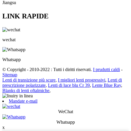
Jiangsu
LINK RAPIDE
wechat
Whatsapp
© Copyright - 2010-2022 : Tutti i diritti riservati.
I prudutti caldi
-
Sitemap
Lenti di transizione più scure
,
I migliori lenti progressivi
,
Lenti di
prescrizione polarizzate
,
Lenti di luce blu Cr 39
,
Lente Blue Ray
,
Blanks di lenti oftalmiche
,
Mandate e-mail
WeChat
Whatsapp
x